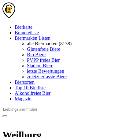
Bierkarte
Brauereiliste
Biermarken Listen
alle Biermarken (8138)
Glutenfreie Biere
Bio Biere
PVPP freies Bier
Stadion Biere
letzte Bewertungen
zuletzt erfasste Biere
Biersorten
Top 10 Bierliste
Alkoholfreies Bier
Magazin
Weilburg