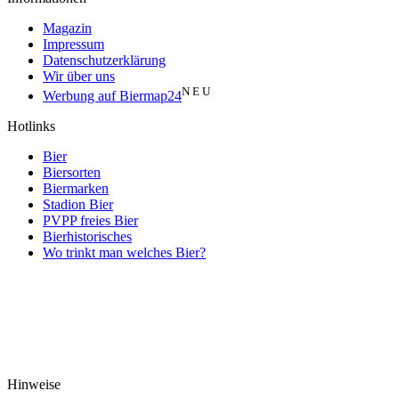
Magazin
Impressum
Datenschutzerklärung
Wir über uns
N E U
Werbung auf Biermap24
Hotlinks
Bier
Biersorten
Biermarken
Stadion Bier
PVPP freies Bier
Bierhistorisches
Wo trinkt man welches Bier?
Hinweise