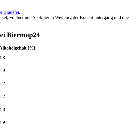
er Brauerei
.
el, Vollbier und Starkbier in Weilburg der Brauart untergärig und obe
t.
bei Biermap24
Alkoholgehalt [%]
4.8
5.9
5.2
5.2
4.8
4.9