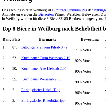
Das Lieblingsbier in Weilburg ist
Bitburger Premium Pils
der
Bitburg
Am liebsten werden die
Biersorten
Pilsner, Weißbier, Hefeweizen Dunk
In Weilburg wurden für diese 8 Biere 33185 Bierbewertungen gemach
Top 8 Biere in Weilburg nach Beliebtheit 
Rang
Platz
Biermarke
Bewertung
1.
87.
Bitburger Premium Pils
ab 0.79
71% Votes
2.
53.
Kuchlbauer Turm Weisse
ab 2.10
92% Votes
3.
50.
Kuchlbauer Alte Liebe
ab 2.05
90% Votes
4.
55.
Kuchlbauer Weisse
ab 2.05
90% Votes
5.
2.
Ehringsdorfer Urbräu
Tipp
96% Votes
6.
3.
Ehringsdorfer Ritterbräu
Tipp
96% Votes