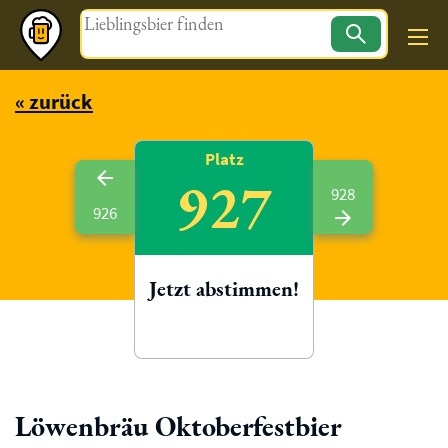
Magazin
« zurück
Platz
927
928
926
Jetzt abstimmen!
Löwenbräu Oktoberfestbier