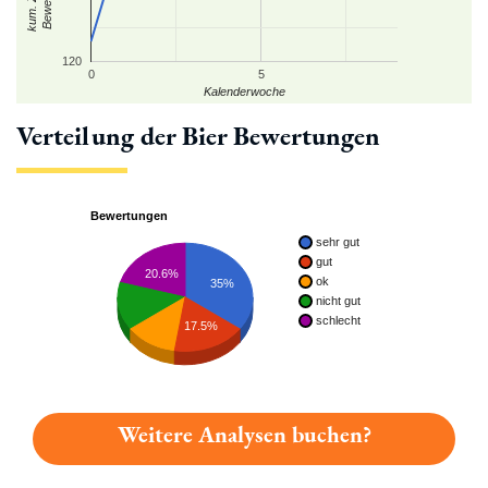
120
0
5
Kalenderwoche
Verteilung der Bier Bewertungen
Bewertungen
sehr gut
gut
20.6%
ok
35%
nicht gut
schlecht
17.5%
Weitere Analysen buchen?