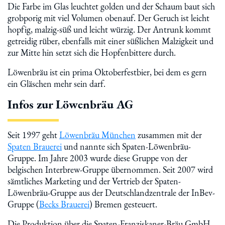
Die Farbe im Glas leuchtet golden und der Schaum baut sich
grobporig mit viel Volumen obenauf. Der Geruch ist leicht
hopfig, malzig-süß und leicht würzig. Der Antrunk kommt
getreidig rüber, ebenfalls mit einer süßlichen Malzigkeit und
zur Mitte hin setzt sich die Hopfenbittere durch.
Löwenbräu ist ein prima Oktoberfestbier, bei dem es gern
ein Gläschen mehr sein darf.
Infos zur Löwenbräu AG
Seit 1997 geht
Löwenbräu München
zusammen mit der
Spaten Brauerei
und nannte sich Spaten-Löwenbräu-
Gruppe. Im Jahre 2003 wurde diese Gruppe von der
belgischen Interbrew-Gruppe übernommen. Seit 2007 wird
sämtliches Marketing und der Vertrieb der Spaten-
Löwenbräu-Gruppe aus der Deutschlandzentrale der InBev-
Gruppe (
Becks Brauerei
) Bremen gesteuert.
Die Produktion über die Spaten-Franziskaner-Bräu GmbH