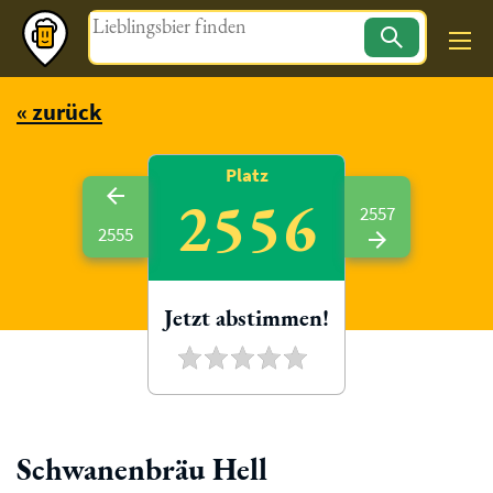
Magazin
« zurück
Platz
2556
2557
2555
Jetzt abstimmen!
Schwanenbräu Hell