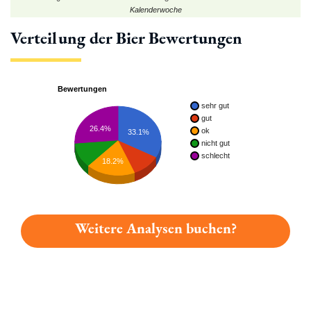
Kalenderwoche
Verteilung der Bier Bewertungen
Bewertungen
sehr gut
gut
26.4%
ok
33.1%
nicht gut
schlecht
18.2%
Weitere Analysen buchen?
Du hast gelesen: Schwanenbräu Hell Platz 2556 » Test 2026 |