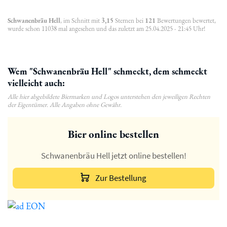
Schwanenbräu Hell
, im Schnitt mit
3,15
Sternen bei
121
Bewertungen bewertet,
wurde schon 11038 mal angesehen und das zuletzt am 25.04.2025 - 21:45 Uhr!
Wem "Schwanenbräu Hell" schmeckt, dem schmeckt
vielleicht auch:
Alle hier abgebildete Biermarken und Logos unterstehen den jeweiligen Rechten
der Eigentümer. Alle Angaben ohne Gewähr.
Bier online bestellen
Schwanenbräu Hell jetzt online bestellen!
Zur Bestellung