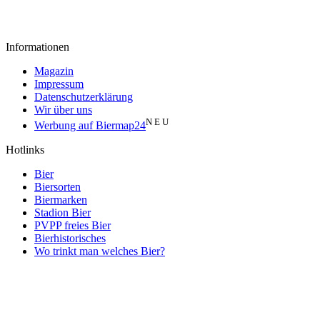
Informationen
Magazin
Impressum
Datenschutzerklärung
Wir über uns
N E U
Werbung auf Biermap24
Hotlinks
Bier
Biersorten
Biermarken
Stadion Bier
PVPP freies Bier
Bierhistorisches
Wo trinkt man welches Bier?