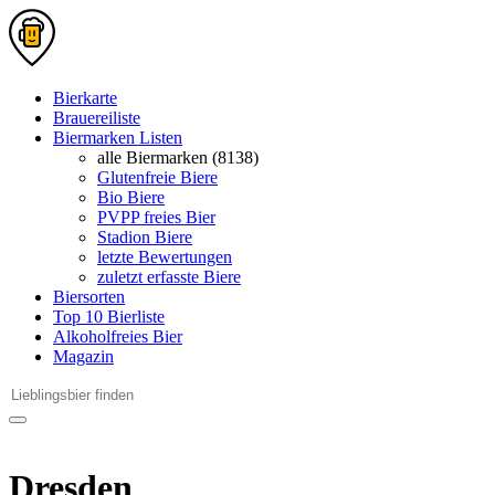
Bierkarte
Brauereiliste
Biermarken Listen
alle Biermarken (8138)
Glutenfreie Biere
Bio Biere
PVPP freies Bier
Stadion Biere
letzte Bewertungen
zuletzt erfasste Biere
Biersorten
Top 10 Bierliste
Alkoholfreies Bier
Magazin
Dresden