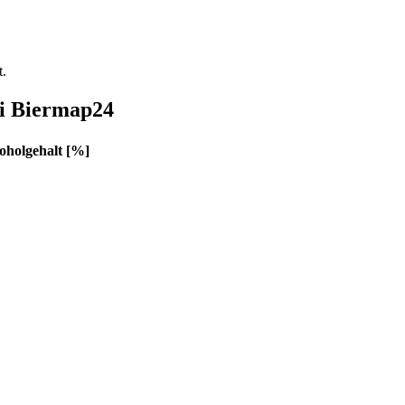
t.
ei Biermap24
oholgehalt [%]