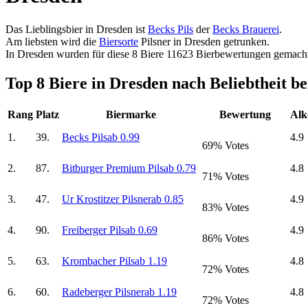
Das Lieblingsbier in Dresden ist
Becks Pils
der
Becks Brauerei
.
Am liebsten wird die
Biersorte
Pilsner in Dresden getrunken.
In Dresden wurden für diese 8 Biere 11623 Bierbewertungen gemach
Top 8 Biere in Dresden nach Beliebtheit b
Rang
Platz
Biermarke
Bewertung
Alk
1.
39.
Becks Pils
ab 0.99
4.9
69% Votes
2.
87.
Bitburger Premium Pils
ab 0.79
4.8
71% Votes
3.
47.
Ur Krostitzer Pilsner
ab 0.85
4.9
83% Votes
4.
90.
Freiberger Pils
ab 0.69
4.9
86% Votes
5.
63.
Krombacher Pils
ab 1.19
4.8
72% Votes
6.
60.
Radeberger Pilsner
ab 1.19
4.8
72% Votes