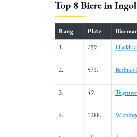
Top 8 Biere in Ingo
Rang
Platz
Bierma
1.
759.
Hacklber
2.
571.
Berliner
3.
49.
Tegernse
4.
1288.
Wiening