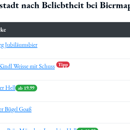
lstadt nach Beliebtheit bei Bierm
rke
g Jubiläumsbier
Tipp
 Kindl Weisse mit Schuss
er Hell
ab 19.99
er Bügel Goaß