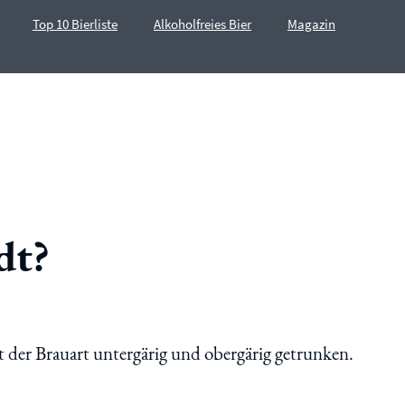
Top 10 Bierliste
Alkoholfreies Bier
Magazin
dt?
t der Brauart untergärig und obergärig getrunken.