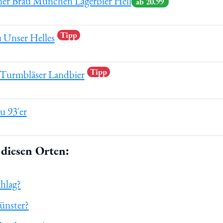
er Bräu München Lagerbier Hell
ab 20.99
Tipp
 Unser Helles
Tipp
 Turmbläser Landbier
u 93´er
diesen Orten:
chlag?
ünster?