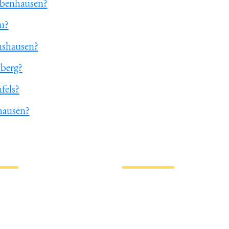
-Ebenhausen?
u?
nshausen?
nberg?
fels?
hausen?
trinkt man in Ingolstadt? » Biermap24
tionen
Hotlinks
Bier
Biersorten
erklärung
Biermarken