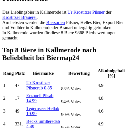
Das Lieblingsbier in Kallmerode ist
Ur Krostitzer Pilsner
der
Krostitzer Brauerei
.
Am liebsten werden die
Biersorten
Pilsner, Helles Bier, Export Bier
und Vollbier in Kallmerode der Brauart untergärig getrunken.
In Kallmerode wurden für diese 8 Biere 9868 Bierbewertungen
gemacht.
Top 8 Biere in Kallmerode nach
Beliebtheit bei Biermap24
Alkoholgehalt
Rang
Platz
Biermarke
Bewertung
[%]
Ur Krostitzer
1.
47.
4.9
Pilsner
ab 0.85
83% Votes
Erzquell Pils
ab
2.
17.
4.8
14.99
94% Votes
Tegernseer Hell
ab
3.
49.
4.6
19.99
90% Votes
Becks unfiltered
ab
4.
331.
4.9
4.49
86% Votes