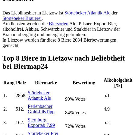
Das Lieblingsbier in Lietzow ist
Störtebeker Atlantik Ale
der
Störtebeker Brauerei
.
Am liebsten werden die
Biersorten
Ale, Pilsner, Export Bier,
alkoholfrei, Altbier, Schwarzbier und Starkbier in Lietzow der
Brauart obergärig und untergärig getrunken.
In Lietzow wurden für diese 8 Biere 2034 Bierbewertungen
gemacht.
Top 8 Biere in Lietzow nach Beliebtheit
bei Biermap24
Alkoholgehalt
Rang
Platz
Biermarke
Bewertung
[%]
Störtebeker
1.
2868.
5.1
Atlantik Ale
90% Votes
Perlenbacher
2.
512.
4.9
Gold-Pils
Tipp
84% Votes
Sternburg
3.
162.
5.2
Export
ab 7.99
72% Votes
Störtebeker Frei