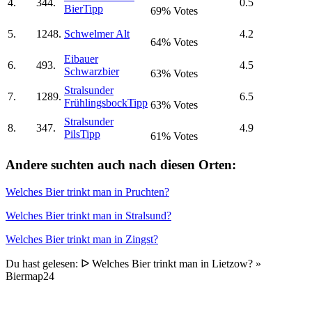
4.
344.
0.5
Bier
Tipp
69% Votes
5.
1248.
Schwelmer Alt
4.2
64% Votes
Eibauer
6.
493.
4.5
Schwarzbier
63% Votes
Stralsunder
7.
1289.
6.5
Frühlingsbock
Tipp
63% Votes
Stralsunder
8.
347.
4.9
Pils
Tipp
61% Votes
Andere suchten auch nach diesen Orten:
Welches Bier trinkt man in Pruchten?
Welches Bier trinkt man in Stralsund?
Welches Bier trinkt man in Zingst?
Du hast gelesen: ᐅ Welches Bier trinkt man in Lietzow? »
Biermap24