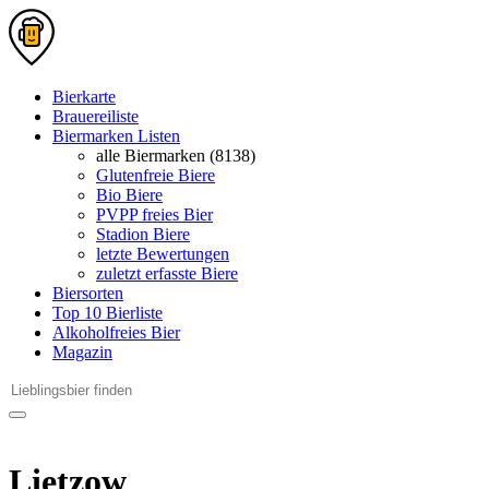
Bierkarte
Brauereiliste
Biermarken Listen
alle Biermarken (8138)
Glutenfreie Biere
Bio Biere
PVPP freies Bier
Stadion Biere
letzte Bewertungen
zuletzt erfasste Biere
Biersorten
Top 10 Bierliste
Alkoholfreies Bier
Magazin
Lietzow