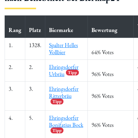
Rang
Platz
Biermarke
Bewertung
1.
1328.
Spalter Helles
Vollbier
64% Votes
2.
2.
Ehringsdorfer
Tipp
Urbräu
96% Votes
3.
3.
Ehringsdorfer
Ritterbräu
96% Votes
Tipp
4.
5.
Ehringsdorfer
Bonifatius Bock
96% Votes
Tipp