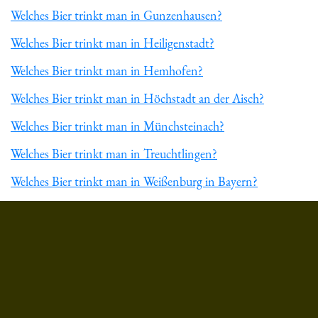
Welches Bier trinkt man in Gunzenhausen?
Welches Bier trinkt man in Heiligenstadt?
Welches Bier trinkt man in Hemhofen?
Welches Bier trinkt man in Höchstadt an der Aisch?
Welches Bier trinkt man in Münchsteinach?
Welches Bier trinkt man in Treuchtlingen?
Welches Bier trinkt man in Weißenburg in Bayern?
Du hast gelesen: ᐅ Welches Bier trinkt man in Neuendettelsa