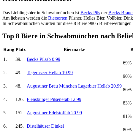
Das Lieblingsbier in Schwabmünchen ist
Becks Pils
der
Becks Braue
Am liebsten werden die
Biersorten
Pilsner, Helles Bier, Vollbier, Di
In Schwabmünchen wurden für diese 8 Biere 9805 Bierbewertungen
Top 8 Biere in Schwabmünchen nach Belie
Rang
Platz
Biermarke
B
1.
39.
Becks Pils
ab 0.99
69% 
2.
49.
Tegernseer Hell
ab 19.99
90% 
3.
48.
Augustiner Bräu München Lagerbier Hell
ab 20.99
86% 
4.
126.
Flensburger Pilsener
ab 12.99
83% 
5.
152.
Augustiner Edelstoff
ab 20.99
81% 
6.
245.
Distelhäuser Dinkel
80% 