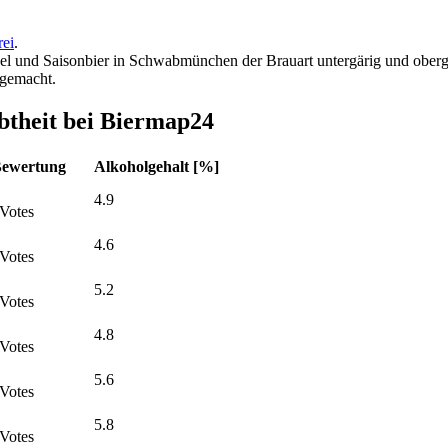
rei
.
nkel und Saisonbier in Schwabmünchen der Brauart untergärig und oberg
 gemacht.
btheit bei Biermap24
ewertung
Alkoholgehalt [%]
4.9
Votes
4.6
Votes
5.2
Votes
4.8
Votes
5.6
Votes
5.8
Votes