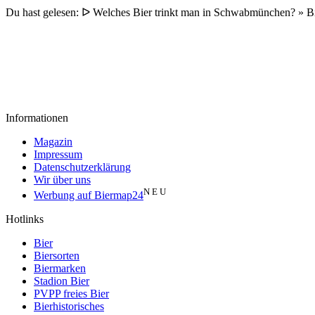
Du hast gelesen: ᐅ Welches Bier trinkt man in Schwabmünchen? » 
Informationen
Magazin
Impressum
Datenschutzerklärung
Wir über uns
N E U
Werbung auf Biermap24
Hotlinks
Bier
Biersorten
Biermarken
Stadion Bier
PVPP freies Bier
Bierhistorisches