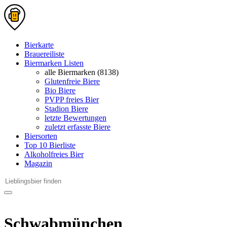
Bierkarte
Brauereiliste
Biermarken Listen
alle Biermarken (8138)
Glutenfreie Biere
Bio Biere
PVPP freies Bier
Stadion Biere
letzte Bewertungen
zuletzt erfasste Biere
Biersorten
Top 10 Bierliste
Alkoholfreies Bier
Magazin
Schwabmünchen