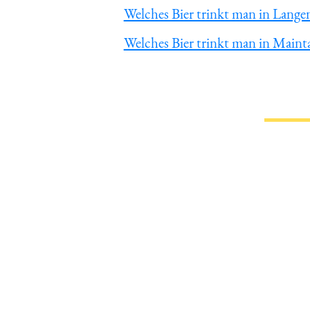
Welches Bier trinkt man in Lange
Welches Bier trinkt man in Maint
Du hast gelesen: ᐅ Welches Bier 
Informa
Magazin
Impressum
Datenschutz
Wir über un
Werbung au