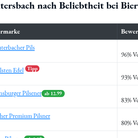
tersbach nach Beliebtheit bei Bi
ermarke
Bewer
terbacher Pils
96% Vo
Tipp
sten Edel
93% Vo
nsburger Pilsener
ab 12.99
83% Vo
her Premium Pilsner
80% Vo