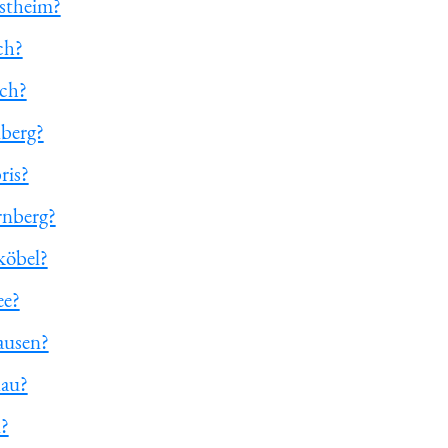
ostheim?
ch?
ach?
nberg?
ris?
rnberg?
köbel?
ee?
ausen?
dau?
u?