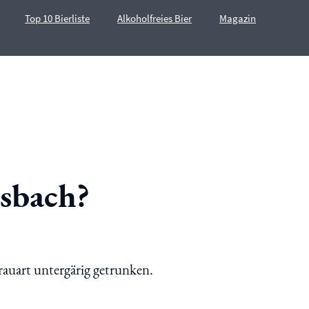
Top 10 Bierliste
Alkoholfreies Bier
Magazin
rsbach?
rauart untergärig getrunken.