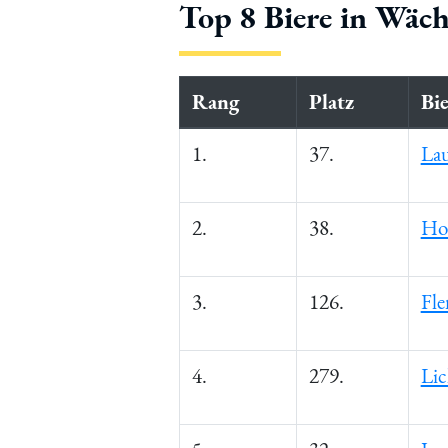
Top 8 Biere in Wäch
Rang
Platz
Bi
1.
37.
Lau
2.
38.
Hol
3.
126.
Fle
4.
279.
Lic