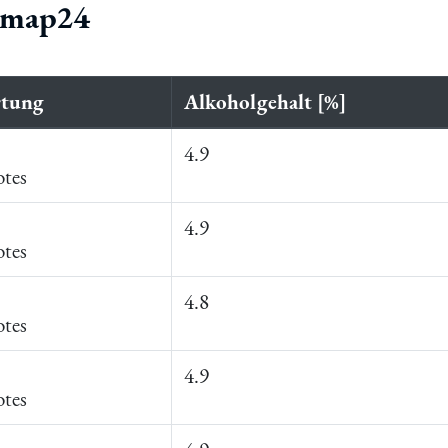
ermap24
tung
Alkoholgehalt [%]
4.9
tes
4.9
tes
4.8
tes
4.9
tes