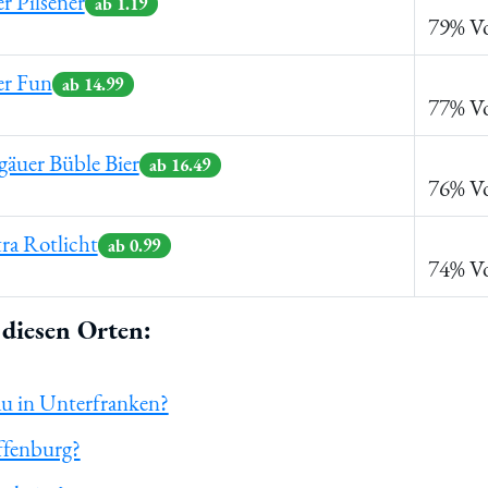
er Pilsener
ab 1.19
79% Vo
er Fun
ab 14.99
77% Vo
gäuer Büble Bier
ab 16.49
76% Vo
ra Rotlicht
ab 0.99
74% Vo
diesen Orten:
au in Unterfranken?
ffenburg?