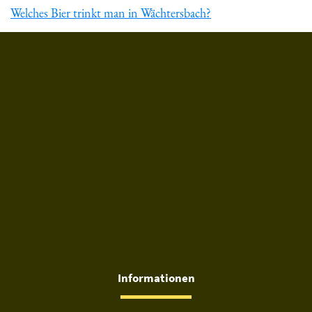
Welches Bier trinkt man in Wächtersbach?
Du hast gelesen: ᐅ Welches Bier trinkt man in Hanau? » Bie
Informationen