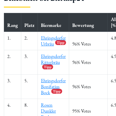
Al
Rang
Platz
Biermarke
Bewertung
[%
1.
2.
Ehringsdorfer
4.
Tipp
Urbräu
96% Votes
2.
3.
Ehringsdorfer
4.
Ritterbräu
96% Votes
Tipp
3.
5.
Ehringsdorfer
6.
Bonifatius
96% Votes
Tipp
Bock
4.
8.
Rosen
6.
Dunkler
95% Votes