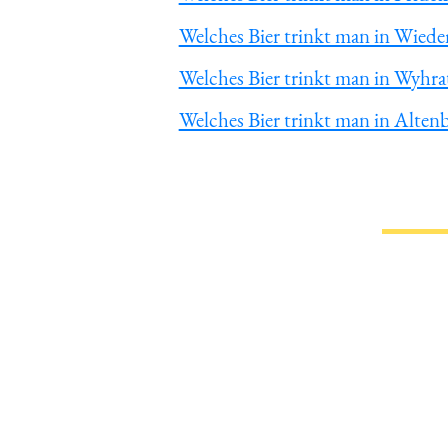
Welches Bier trinkt man in Wied
Welches Bier trinkt man in Wyhra
Welches Bier trinkt man in Alten
Du hast gelesen: ᐅ Welches Bier 
Informa
Magazin
Impressum
Datenschutz
Wir über un
Werbung au