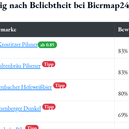
nig nach Beliebtheit bei Biermap2
rmarke
Bew
rostitzer Pilsner
ab 0.85
83% 
Tipp
ltenbräu Pilsener
83% 
Tipp
enbacher Hefeweißbier
80% 
Tipp
henberger Dunkel
69% 
Tipp