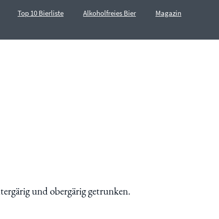
Top 10 Bierliste
Alkoholfreies Bier
Magazin
ntergärig und obergärig getrunken.