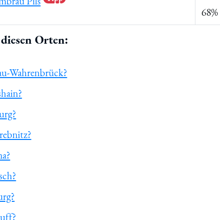
mbräu Pils
68% 
diesen Orten:
gau-Wahrenbrück?
shain?
burg?
trebnitz?
ma?
zsch?
urg?
kuff?