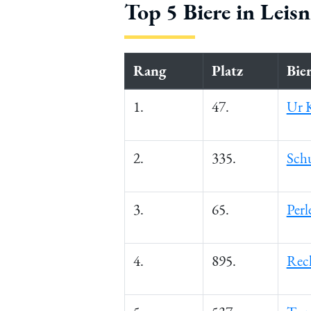
Top 5 Biere in Leis
Rang
Platz
Bie
1.
47.
Ur K
2.
335.
Schu
3.
65.
Perl
4.
895.
Rec