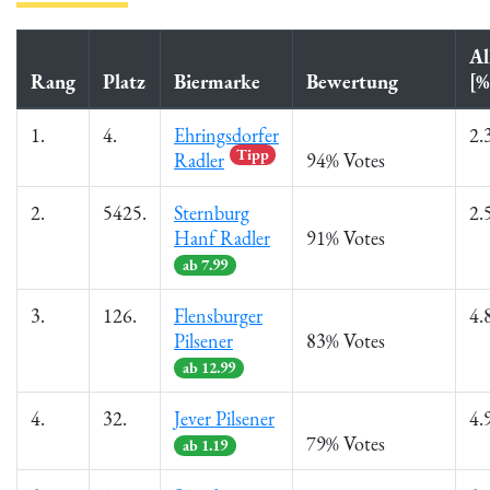
Al
Rang
Platz
Biermarke
Bewertung
[%
1.
4.
Ehringsdorfer
2.
Tipp
Radler
94% Votes
2.
5425.
Sternburg
2.
Hanf Radler
91% Votes
ab 7.99
3.
126.
Flensburger
4.
Pilsener
83% Votes
ab 12.99
4.
32.
Jever Pilsener
4.
79% Votes
ab 1.19