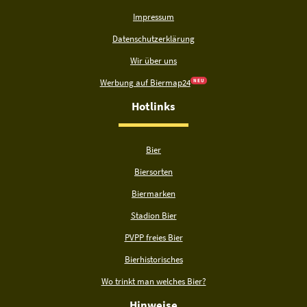
Impressum
Datenschutzerklärung
Wir über uns
Werbung auf Biermap24
N E U
Hotlinks
Bier
Biersorten
Biermarken
Stadion Bier
PVPP freies Bier
Bierhistorisches
Wo trinkt man welches Bier?
Hinweise