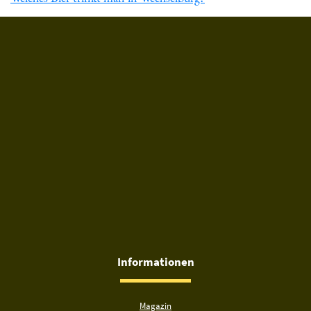
Du hast gelesen: ᐅ Welches Bier trinkt man in Lengefeld? » 
Informationen
Magazin