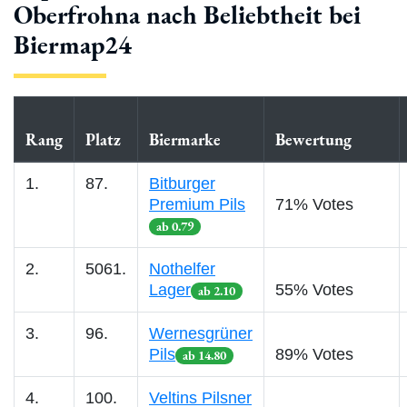
Oberfrohna nach Beliebtheit bei
Biermap24
Rang
Platz
Biermarke
Bewertung
1.
87.
Bitburger
Premium Pils
71% Votes
ab 0.79
2.
5061.
Nothelfer
Lager
55% Votes
ab 2.10
3.
96.
Wernesgrüner
Pils
89% Votes
ab 14.80
4.
100.
Veltins Pilsner