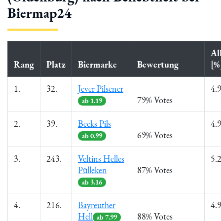
Biermap24
Al
Rang
Platz
Biermarke
Bewertung
[%
1.
32.
Jever Pilsener
4.
79% Votes
ab 1.19
2.
39.
Becks Pils
4.
69% Votes
ab 0.99
3.
243.
Veltins Helles
5.
Pülleken
87% Votes
ab 3.16
4.
216.
Bayreuther
4.
Hell
88% Votes
ab 7.99