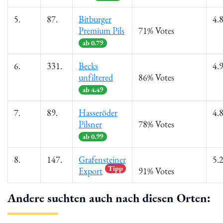
5.
87.
Bitburger
4.
Premium Pils
71% Votes
ab 0.79
6.
331.
Becks
4.
unfiltered
86% Votes
ab 4.49
7.
89.
Hasseröder
4.
Pilsner
78% Votes
ab 0.99
8.
147.
Grafensteiner
5.
Tipp
Export
91% Votes
Andere suchten auch nach diesen Orten: