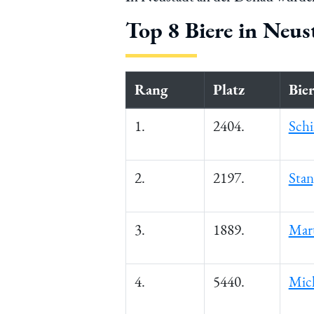
Top 8 Biere in Neus
Rang
Platz
Bie
1.
2404.
Schi
2.
2197.
Stan
3.
1889.
Mart
4.
5440.
Mich