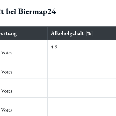
it bei Biermap24
ertung
Alkoholgehalt [%]
4.9
 Votes
 Votes
 Votes
 Votes