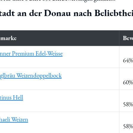
tadt an der Donau nach Beliebthe
rmarke
Bew
nner Premium Edel-Weisse
64%
glbräu Weizendoppelbock
60%
inus Hell
58%
aeli Weizen
58%