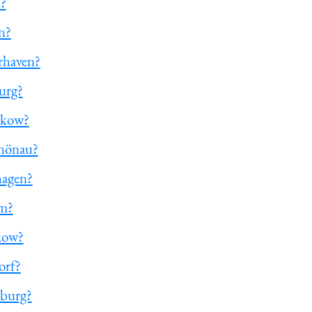
n?
n?
rhaven?
urg?
ukow?
chönau?
hagen?
am?
kow?
orf?
nburg?