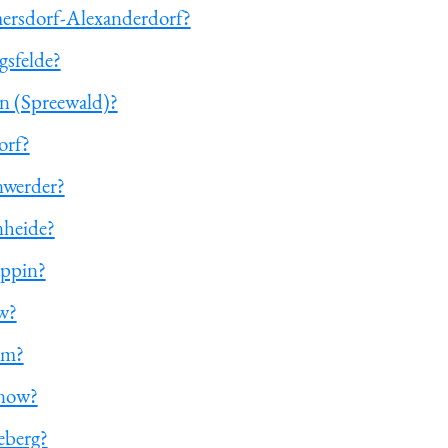
ersdorf-Alexanderdorf?
gsfelde?
n (Spreewald)?
orf?
nwerder?
nheide?
uppin?
w?
am?
enow?
eberg?