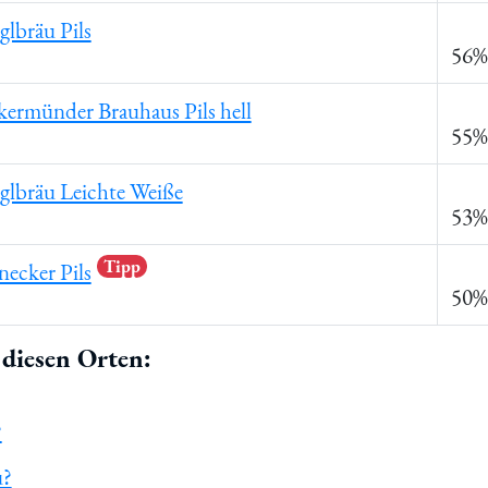
glbräu Pils
56%
ermünder Brauhaus Pils hell
55%
glbräu Leichte Weiße
53%
Tipp
ecker Pils
50%
diesen Orten:
?
u?