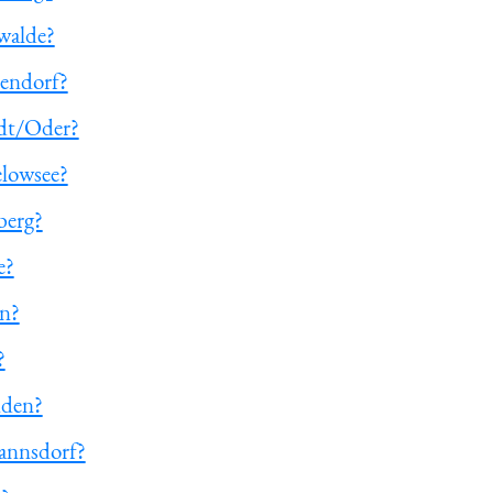
walde?
zendorf?
edt/Oder?
elowsee?
berg?
e?
en?
?
nden?
annsdorf?