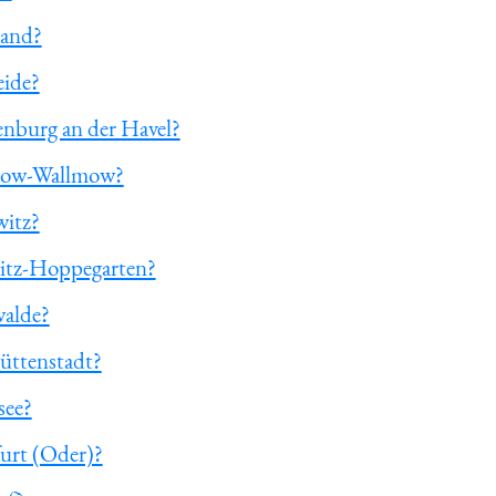
land?
eide?
enburg an der Havel?
mzow-Wallmow?
witz?
witz-Hoppegarten?
walde?
hüttenstadt?
see?
furt (Oder)?