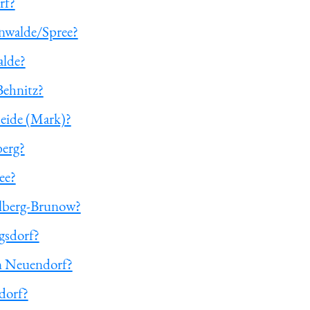
rf?
enwalde/Spree?
alde?
Behnitz?
heide (Mark)?
berg?
ee?
elberg-Brunow?
gsdorf?
en Neuendorf?
dorf?