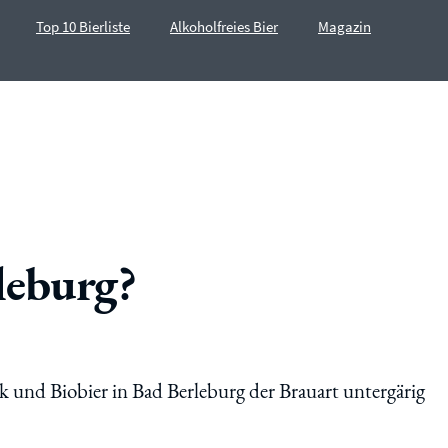
Top 10 Bierliste
Alkoholfreies Bier
Magazin
leburg?
nk und Biobier in Bad Berleburg der Brauart untergärig