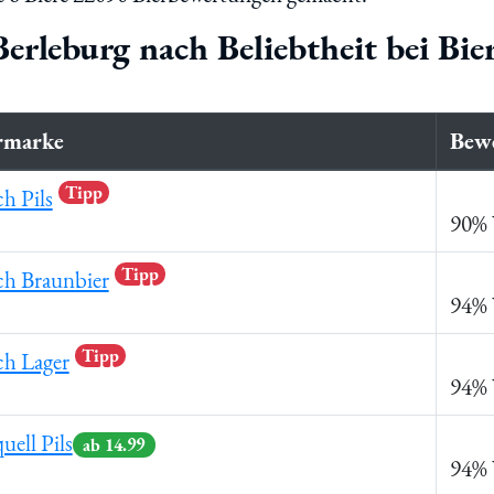
Berleburg nach Beliebtheit bei Bi
rmarke
Bew
Tipp
h Pils
90% 
Tipp
ch Braunbier
94% 
Tipp
ch Lager
94% 
uell Pils
ab 14.99
94% 