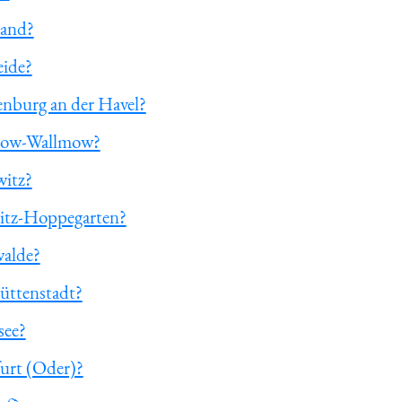
land?
eide?
enburg an der Havel?
mzow-Wallmow?
witz?
witz-Hoppegarten?
walde?
hüttenstadt?
see?
furt (Oder)?