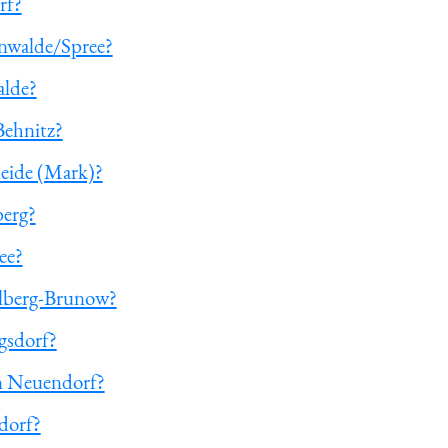
rf?
enwalde/Spree?
alde?
Behnitz?
heide (Mark)?
berg?
ee?
elberg-Brunow?
gsdorf?
en Neuendorf?
dorf?