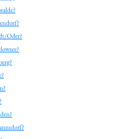
walde?
zendorf?
edt/Oder?
elowsee?
berg?
e?
en?
?
nden?
annsdorf?