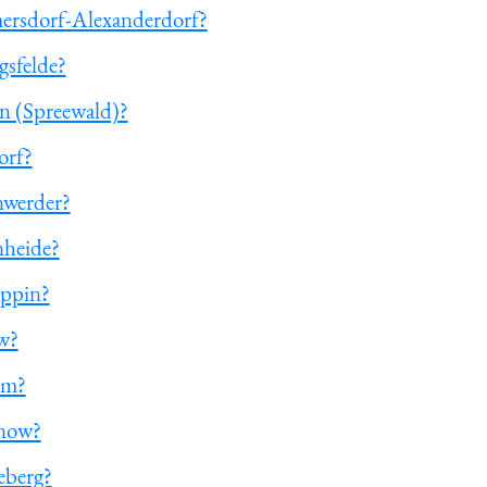
ersdorf-Alexanderdorf?
gsfelde?
n (Spreewald)?
orf?
nwerder?
nheide?
uppin?
w?
am?
enow?
eberg?