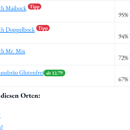
Tipp
ch Maibock
95% 
Tipp
ch Doppelbock
94% 
ch Mr. Mix
72% 
msbräu Glutenfrei
ab 12.79
67% 
diesen Orten:
?
u?