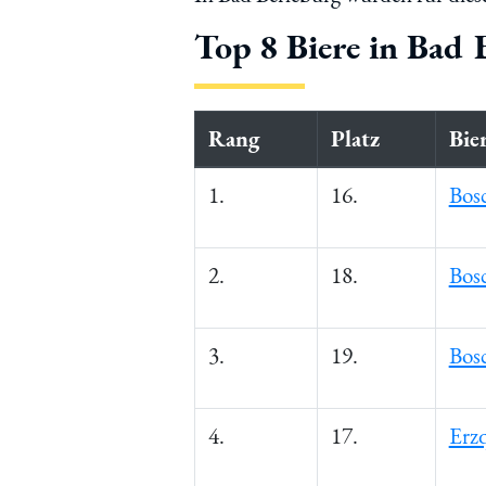
Top 8 Biere in Bad 
Rang
Platz
Bie
1.
16.
Bosc
2.
18.
Bos
3.
19.
Bos
4.
17.
Erzq