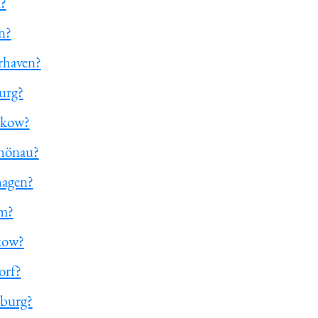
n?
n?
rhaven?
urg?
ukow?
chönau?
hagen?
am?
kow?
orf?
nburg?