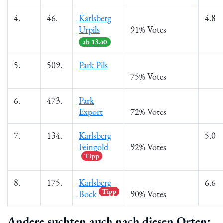
4.
46.
Karlsberg
4.8
Urpils
91% Votes
ab 13.40
5.
509.
Park Pils
75% Votes
6.
473.
Park
Export
72% Votes
7.
134.
Karlsberg
5.0
Feingold
92% Votes
Tipp
8.
175.
Karlsberg
6.6
Tipp
Bock
90% Votes
Andere suchten auch nach diesen Orten: