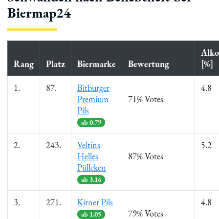
Biermap24
Alko
Rang
Platz
Biermarke
Bewertung
[%]
1.
87.
Bitburger
4.8
Premium
71% Votes
Pils
ab 0.79
2.
243.
Veltins
5.2
Helles
87% Votes
Pülleken
ab 3.16
3.
271.
Kirner Pils
4.8
79% Votes
ab 1.05