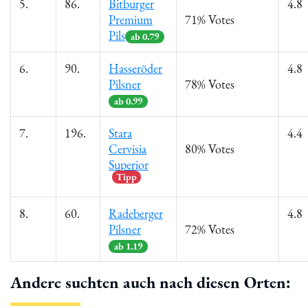
5.
86.
Bitburger
4.8
Premium
71% Votes
Pils
ab 0.79
6.
90.
Hasseröder
4.8
Pilsner
78% Votes
ab 0.99
7.
196.
Stara
4.4
Cervisia
80% Votes
Superior
Tipp
8.
60.
Radeberger
4.8
Pilsner
72% Votes
ab 1.19
Andere suchten auch nach diesen Orten: