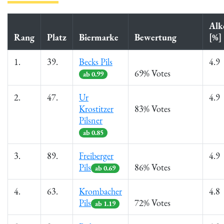
Alk
Rang
Platz
Biermarke
Bewertung
[%]
1.
39.
Becks Pils
4.9
69% Votes
ab 0.99
2.
47.
Ur
4.9
Krostitzer
83% Votes
Pilsner
ab 0.85
3.
89.
Freiberger
4.9
Pils
86% Votes
ab 0.69
4.
63.
Krombacher
4.8
Pils
72% Votes
ab 1.19