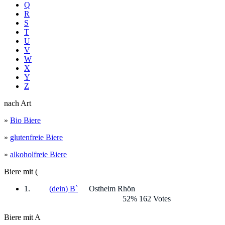
Q
R
S
T
U
V
W
X
Y
Z
nach Art
»
Bio Biere
»
glutenfreie Biere
»
alkoholfreie Biere
Biere mit (
(dein) B`
Ostheim Rhön
52% 162 Votes
Biere mit A