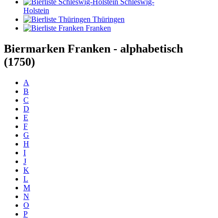
Schleswig-
Holstein
Thüringen
Franken
Biermarken Franken - alphabetisch
(1750)
A
B
C
D
E
F
G
H
I
J
K
L
M
N
O
P