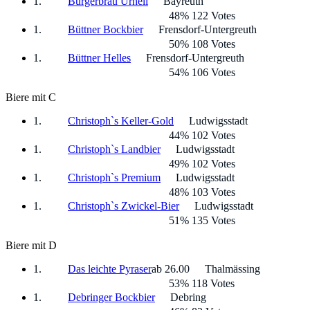
Bürgerbräu Urhell
Bayreuth
48% 122 Votes
Büttner Bockbier
Frensdorf-Untergreuth
50% 108 Votes
Büttner Helles
Frensdorf-Untergreuth
54% 106 Votes
Biere mit C
Christoph`s Keller-Gold
Ludwigsstadt
44% 102 Votes
Christoph`s Landbier
Ludwigsstadt
49% 102 Votes
Christoph`s Premium
Ludwigsstadt
48% 103 Votes
Christoph`s Zwickel-Bier
Ludwigsstadt
51% 135 Votes
Biere mit D
Das leichte Pyraser
ab 26.00
Thalmässing
53% 118 Votes
Debringer Bockbier
Debring