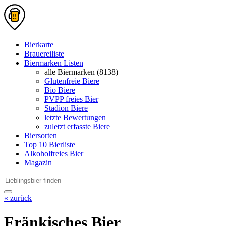
Bierkarte
Brauereiliste
Biermarken Listen
alle Biermarken (8138)
Glutenfreie Biere
Bio Biere
PVPP freies Bier
Stadion Biere
letzte Bewertungen
zuletzt erfasste Biere
Biersorten
Top 10 Bierliste
Alkoholfreies Bier
Magazin
« zurück
Fränkisches Bier