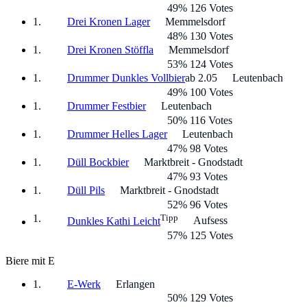
49% 126 Votes
Drei Kronen Lager
Memmelsdorf
48% 130 Votes
Drei Kronen Stöffla
Memmelsdorf
53% 124 Votes
Drummer Dunkles Vollbier
ab 2.05
Leutenbach
49% 100 Votes
Drummer Festbier
Leutenbach
50% 116 Votes
Drummer Helles Lager
Leutenbach
47% 98 Votes
Düll Bockbier
Marktbreit - Gnodstadt
47% 93 Votes
Düll Pils
Marktbreit - Gnodstadt
52% 96 Votes
Tipp
Aufsess
Dunkles Kathi Leicht
57% 125 Votes
Biere mit E
E-Werk
Erlangen
50% 129 Votes